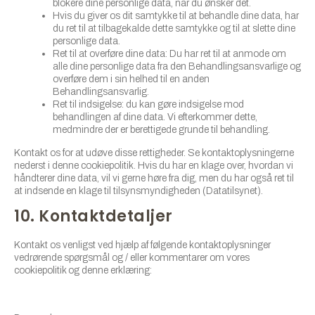
blokere dine personlige data, når du ønsker det.
Hvis du giver os dit samtykke til at behandle dine data, har
du ret til at tilbagekalde dette samtykke og til at slette dine
personlige data.
Ret til at overføre dine data: Du har ret til at anmode om
alle dine personlige data fra den Behandlingsansvarlige og
overføre dem i sin helhed til en anden
Behandlingsansvarlig.
Ret til indsigelse: du kan gøre indsigelse mod
behandlingen af ​​dine data. Vi efterkommer dette,
medmindre der er berettigede grunde til behandling.
Kontakt os for at udøve disse rettigheder. Se kontaktoplysningerne
nederst i denne cookiepolitik. Hvis du har en klage over, hvordan vi
håndterer dine data, vil vi gerne høre fra dig, men du har også ret til
at indsende en klage til tilsynsmyndigheden (Datatilsynet).
10. Kontaktdetaljer
Kontakt os venligst ved hjælp af følgende kontaktoplysninger
vedrørende spørgsmål og / eller kommentarer om vores
cookiepolitik og denne erklæring: