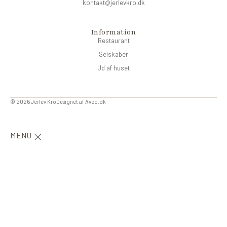
kontakt@jerlevkro.dk
Information
Restaurant
Selskaber
Ud af huset
© 2026 Jerlev Kro
Designet af
Aveo.dk
MENU