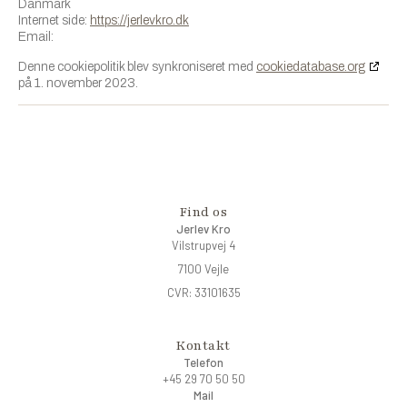
Danmark
Internet side:
https://jerlevkro.dk
Email:
Denne cookiepolitik blev synkroniseret med
cookiedatabase.org
på 1. november 2023.
Find os
Jerlev Kro
Vilstrupvej 4
7100 Vejle
CVR: 33101635
Kontakt
Telefon
+45 29 70 50 50
Mail